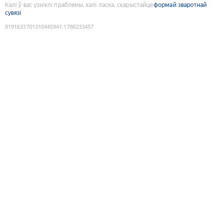
Калі ў вас узніклі праблемы, калі ласка, скарыстайце
формай зваротнай
сувязі
9191633701310445941
:
1786233457