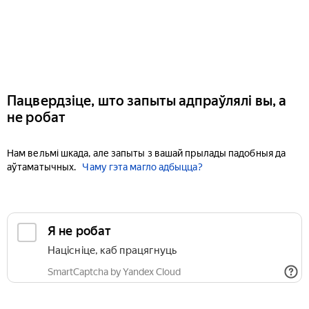
Пацвердзіце, што запыты адпраўлялі вы, а
не робат
Нам вельмі шкада, але запыты з вашай прылады падобныя да
аўтаматычных.
Чаму гэта магло адбыцца?
Я не робат
Націсніце, каб працягнуць
SmartCaptcha by Yandex Cloud