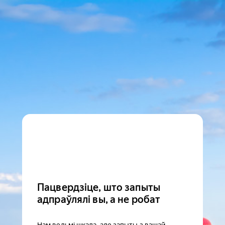
Пацвердзіце, што запыты
адпраўлялі вы, а не робат