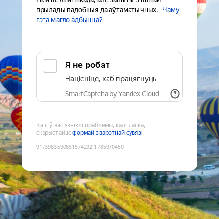
Нам вельмі шкада, але запыты з вашай
прылады падобныя да аўтаматычных.
Чаму
гэта магло адбыцца?
Я не робат
Націсніце, каб працягнуць
SmartCaptcha by Yandex Cloud
Калі ў вас узніклі праблемы, калі ласка,
скарыстайце
формай зваротнай сувязі
9173983590651574232
:
1785970450