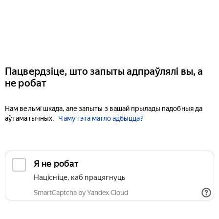
Пацвердзіце, што запыты адпраўлялі вы, а
не робат
Нам вельмі шкада, але запыты з вашай прылады падобныя да
аўтаматычных.
Чаму гэта магло адбыцца?
Я не робат
Націсніце, каб працягнуць
SmartCaptcha by Yandex Cloud