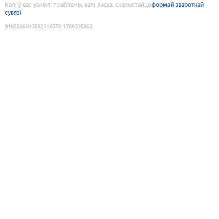
Калі ў вас узніклі праблемы, калі ласка, скарыстайце
формай зваротнай
сувязі
9198506043582318576
:
1786335863