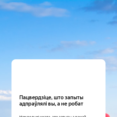
Пацвердзіце, што запыты
адпраўлялі вы, а не робат