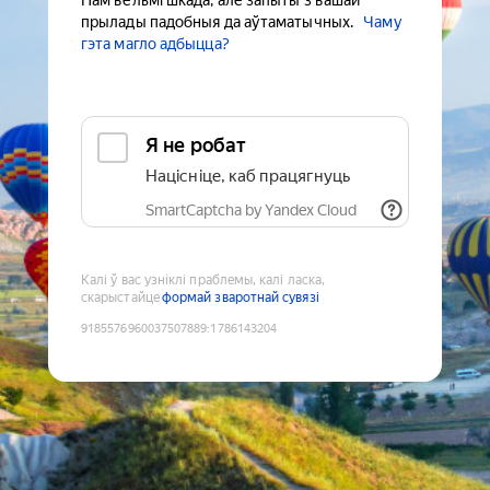
Нам вельмі шкада, але запыты з вашай
прылады падобныя да аўтаматычных.
Чаму
гэта магло адбыцца?
Я не робат
Націсніце, каб працягнуць
SmartCaptcha by Yandex Cloud
Калі ў вас узніклі праблемы, калі ласка,
скарыстайце
формай зваротнай сувязі
9185576960037507889
:
1786143204