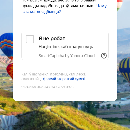
Нам вельмі шкада, але запыты з вашай
прылады падобныя да аўтаматычных.
Чаму
гэта магло адбыцца?
Я не робат
Націсніце, каб працягнуць
SmartCaptcha by Yandex Cloud
Калі ў вас узніклі праблемы, калі ласка,
скарыстайце
формай зваротнай сувязі
9174716861626743834
:
1785981376