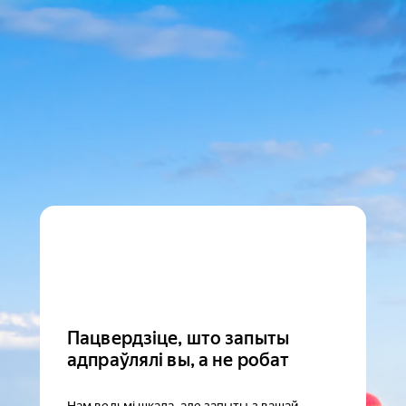
Пацвердзіце, што запыты
адпраўлялі вы, а не робат