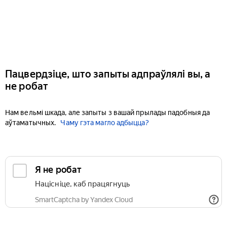
Пацвердзіце, што запыты адпраўлялі вы, а
не робат
Нам вельмі шкада, але запыты з вашай прылады падобныя да
аўтаматычных.
Чаму гэта магло адбыцца?
Я не робат
Націсніце, каб працягнуць
SmartCaptcha by Yandex Cloud