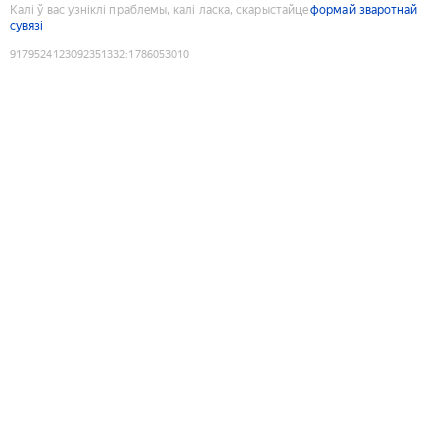
Калі ў вас узніклі праблемы, калі ласка, скарыстайце
формай зваротнай
сувязі
9179524123092351332
:
1786053010