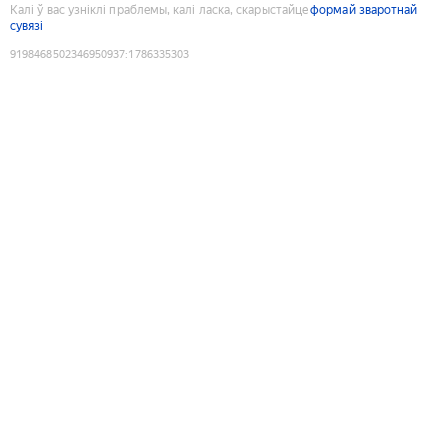
Калі ў вас узніклі праблемы, калі ласка, скарыстайце
формай зваротнай
сувязі
9198468502346950937
:
1786335303