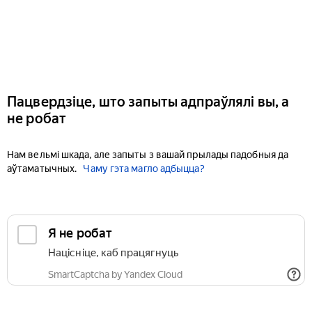
Пацвердзіце, што запыты адпраўлялі вы, а
не робат
Нам вельмі шкада, але запыты з вашай прылады падобныя да
аўтаматычных.
Чаму гэта магло адбыцца?
Я не робат
Націсніце, каб працягнуць
SmartCaptcha by Yandex Cloud