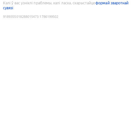
Калі ў вас узніклі праблемы, калі ласка, скарыстайце
формай зваротнай
сувязі
9189355018288015473
:
1786199502