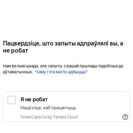
Пацвердзіце, што запыты адпраўлялі вы, а
не робат
Нам вельмі шкада, але запыты з вашай прылады падобныя да
аўтаматычных.
Чаму гэта магло адбыцца?
Я не робат
Націсніце, каб працягнуць
SmartCaptcha by Yandex Cloud