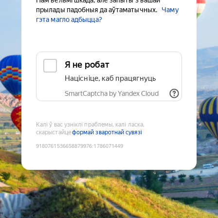
Нам вельмі шкада, але запыты з вашай
прылады падобныя да аўтаматычных.
Чаму
гэта магло адбыцца?
Я не робат
Націсніце, каб працягнуць
SmartCaptcha by Yandex Cloud
Калі ў вас узніклі праблемы, калі ласка,
скарыстайце
формай зваротнай сувязі
9180761536658879976
:
1786071449