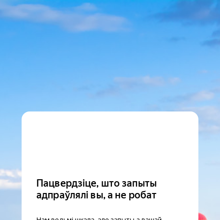
Пацвердзіце, што запыты
адпраўлялі вы, а не робат