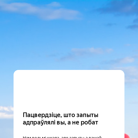
Пацвердзіце, што запыты
адпраўлялі вы, а не робат