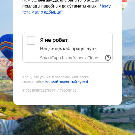
Нам вельмі шкада, але запыты з вашай
прылады падобныя да аўтаматычных.
Чаму
гэта магло адбыцца?
Я не робат
Націсніце, каб працягнуць
SmartCaptcha by Yandex Cloud
Калі ў вас узніклі праблемы, калі ласка,
скарыстайце
формай зваротнай сувязі
9176515987523786741
:
1786008185