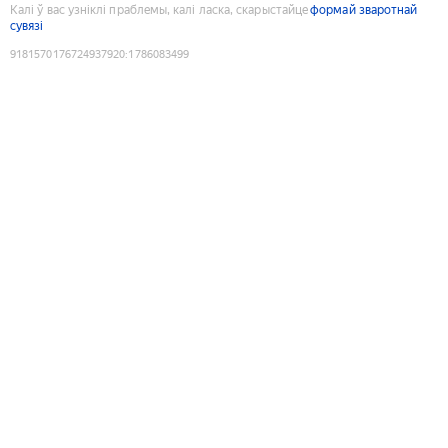
Калі ў вас узніклі праблемы, калі ласка, скарыстайце
формай зваротнай
сувязі
9181570176724937920
:
1786083499