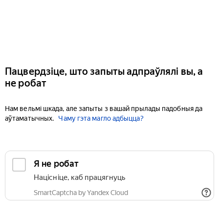
Пацвердзіце, што запыты адпраўлялі вы, а
не робат
Нам вельмі шкада, але запыты з вашай прылады падобныя да
аўтаматычных.
Чаму гэта магло адбыцца?
Я не робат
Націсніце, каб працягнуць
SmartCaptcha by Yandex Cloud