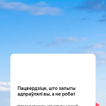
Пацвердзіце, што запыты
адпраўлялі вы, а не робат