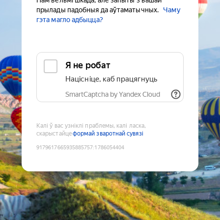
Нам вельмі шкада, але запыты з вашай
прылады падобныя да аўтаматычных.
Чаму
гэта магло адбыцца?
Я не робат
Націсніце, каб працягнуць
SmartCaptcha by Yandex Cloud
Калі ў вас узніклі праблемы, калі ласка,
скарыстайце
формай зваротнай сувязі
9179617665935885757
:
1786054404