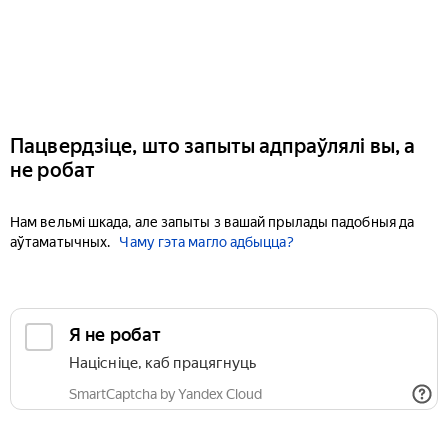
Пацвердзіце, што запыты адпраўлялі вы, а
не робат
Нам вельмі шкада, але запыты з вашай прылады падобныя да
аўтаматычных.
Чаму гэта магло адбыцца?
Я не робат
Націсніце, каб працягнуць
SmartCaptcha by Yandex Cloud