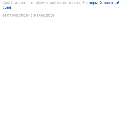
Калі ў вас узніклі праблемы, калі ласка, скарыстайце
формай зваротнай
сувязі
9197790858582104819
:
1786325206