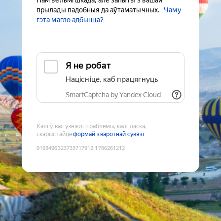
Нам вельмі шкада, але запыты з вашай
прылады падобныя да аўтаматычных.
Чаму
гэта магло адбыцца?
Я не робат
Націсніце, каб працягнуць
SmartCaptcha by Yandex Cloud
Калі ў вас узніклі праблемы, калі ласка,
скарыстайце
формай зваротнай сувязі
9193496323733717912
:
1786261212