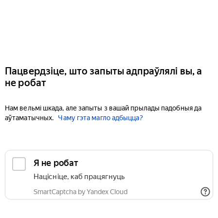
Пацвердзіце, што запыты адпраўлялі вы, а
не робат
Нам вельмі шкада, але запыты з вашай прылады падобныя да
аўтаматычных.
Чаму гэта магло адбыцца?
Я не робат
Націсніце, каб працягнуць
SmartCaptcha by Yandex Cloud