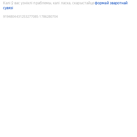
Калі ў вас узніклі праблемы, калі ласка, скарыстайце
формай зваротнай
сувязі
9194804431253277085
:
1786280704