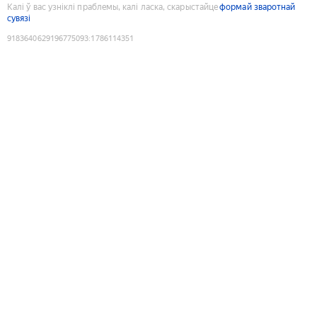
Калі ў вас узніклі праблемы, калі ласка, скарыстайце
формай зваротнай
сувязі
9183640629196775093
:
1786114351