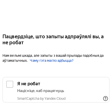
Пацвердзіце, што запыты адпраўлялі вы, а
не робат
Нам вельмі шкада, але запыты з вашай прылады падобныя да
аўтаматычных.
Чаму гэта магло адбыцца?
Я не робат
Націсніце, каб працягнуць
SmartCaptcha by Yandex Cloud