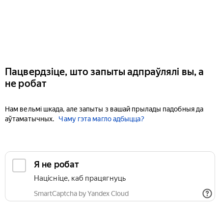
Пацвердзіце, што запыты адпраўлялі вы, а
не робат
Нам вельмі шкада, але запыты з вашай прылады падобныя да
аўтаматычных.
Чаму гэта магло адбыцца?
Я не робат
Націсніце, каб працягнуць
SmartCaptcha by Yandex Cloud