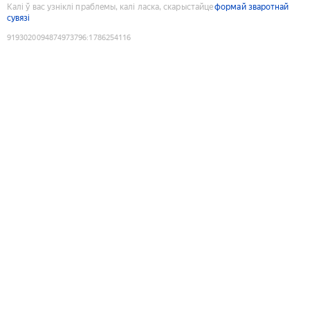
Калі ў вас узніклі праблемы, калі ласка, скарыстайце
формай зваротнай
сувязі
9193020094874973796
:
1786254116