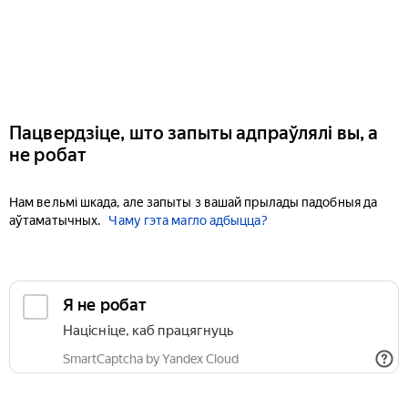
Пацвердзіце, што запыты адпраўлялі вы, а
не робат
Нам вельмі шкада, але запыты з вашай прылады падобныя да
аўтаматычных.
Чаму гэта магло адбыцца?
Я не робат
Націсніце, каб працягнуць
SmartCaptcha by Yandex Cloud