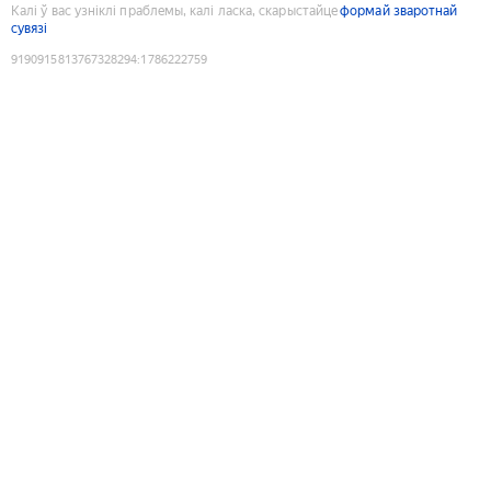
Калі ў вас узніклі праблемы, калі ласка, скарыстайце
формай зваротнай
сувязі
9190915813767328294
:
1786222759