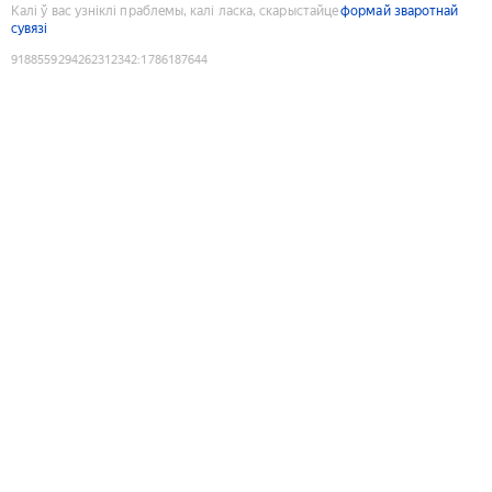
Калі ў вас узніклі праблемы, калі ласка, скарыстайце
формай зваротнай
сувязі
9188559294262312342
:
1786187644