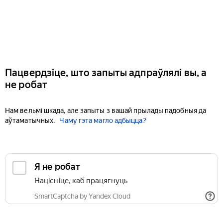
Пацвердзіце, што запыты адпраўлялі вы, а
не робат
Нам вельмі шкада, але запыты з вашай прылады падобныя да
аўтаматычных.
Чаму гэта магло адбыцца?
Я не робат
Націсніце, каб працягнуць
SmartCaptcha by Yandex Cloud