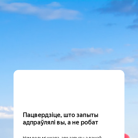
Пацвердзіце, што запыты
адпраўлялі вы, а не робат