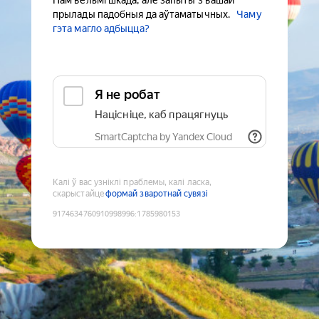
Нам вельмі шкада, але запыты з вашай
прылады падобныя да аўтаматычных.
Чаму
гэта магло адбыцца?
Я не робат
Націсніце, каб працягнуць
SmartCaptcha by Yandex Cloud
Калі ў вас узніклі праблемы, калі ласка,
скарыстайце
формай зваротнай сувязі
9174634760910998996
:
1785980153