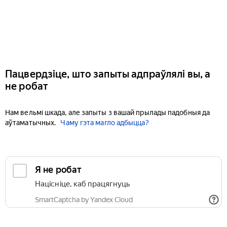
Пацвердзіце, што запыты адпраўлялі вы, а
не робат
Нам вельмі шкада, але запыты з вашай прылады падобныя да
аўтаматычных.
Чаму гэта магло адбыцца?
Я не робат
Націсніце, каб працягнуць
SmartCaptcha by Yandex Cloud