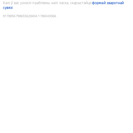
Калі ў вас узніклі праблемы, калі ласка, скарыстайце
формай зваротнай
сувязі
9178856798655628404
:
1786043066