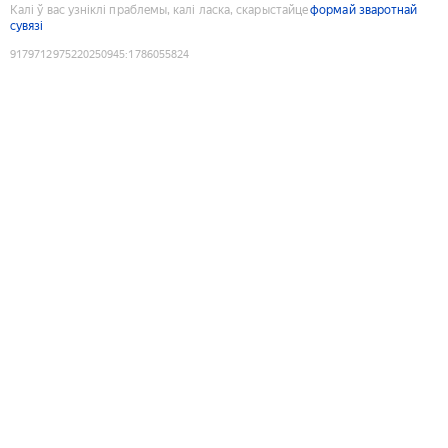
Калі ў вас узніклі праблемы, калі ласка, скарыстайце
формай зваротнай
сувязі
9179712975220250945
:
1786055824