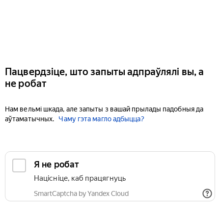
Пацвердзіце, што запыты адпраўлялі вы, а
не робат
Нам вельмі шкада, але запыты з вашай прылады падобныя да
аўтаматычных.
Чаму гэта магло адбыцца?
Я не робат
Націсніце, каб працягнуць
SmartCaptcha by Yandex Cloud