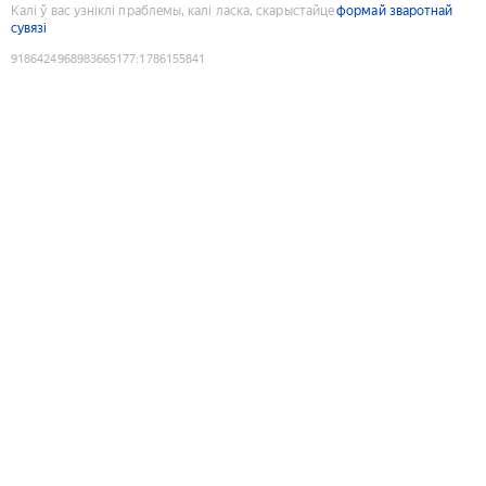
Калі ў вас узніклі праблемы, калі ласка, скарыстайце
формай зваротнай
сувязі
9186424968983665177
:
1786155841