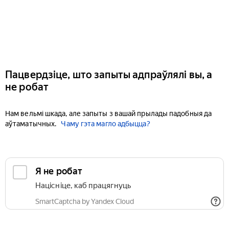
Пацвердзіце, што запыты адпраўлялі вы, а
не робат
Нам вельмі шкада, але запыты з вашай прылады падобныя да
аўтаматычных.
Чаму гэта магло адбыцца?
Я не робат
Націсніце, каб працягнуць
SmartCaptcha by Yandex Cloud