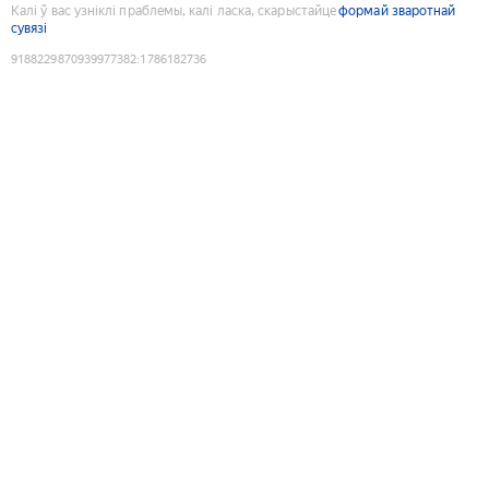
Калі ў вас узніклі праблемы, калі ласка, скарыстайце
формай зваротнай
сувязі
9188229870939977382
:
1786182736