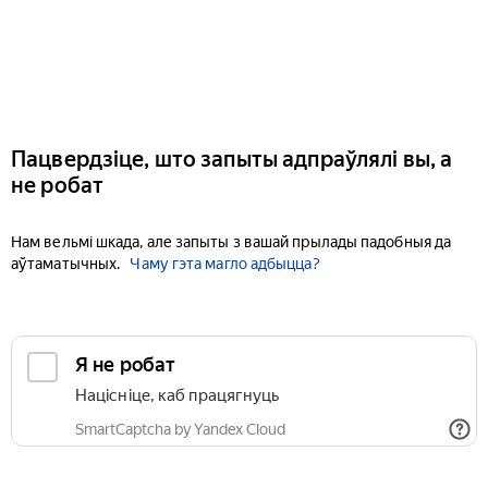
Пацвердзіце, што запыты адпраўлялі вы, а
не робат
Нам вельмі шкада, але запыты з вашай прылады падобныя да
аўтаматычных.
Чаму гэта магло адбыцца?
Я не робат
Націсніце, каб працягнуць
SmartCaptcha by Yandex Cloud