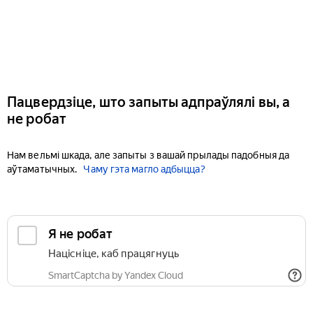
Пацвердзіце, што запыты адпраўлялі вы, а
не робат
Нам вельмі шкада, але запыты з вашай прылады падобныя да
аўтаматычных.
Чаму гэта магло адбыцца?
Я не робат
Націсніце, каб працягнуць
SmartCaptcha by Yandex Cloud