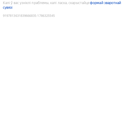
Калі ў вас узніклі праблемы, калі ласка, скарыстайце
формай зваротнай
сувязі
9197813631839666835
:
1786325545