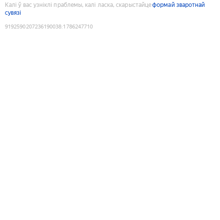
Калі ў вас узніклі праблемы, калі ласка, скарыстайце
формай зваротнай
сувязі
9192590207236190038
:
1786247710