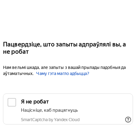
Пацвердзіце, што запыты адпраўлялі вы, а
не робат
Нам вельмі шкада, але запыты з вашай прылады падобныя да
аўтаматычных.
Чаму гэта магло адбыцца?
Я не робат
Націсніце, каб працягнуць
SmartCaptcha by Yandex Cloud