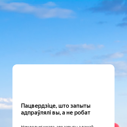
Пацвердзіце, што запыты
адпраўлялі вы, а не робат