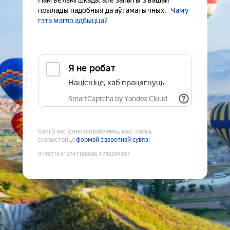
Нам вельмі шкада, але запыты з вашай
прылады падобныя да аўтаматычных.
Чаму
гэта магло адбыцца?
Я не робат
Націсніце, каб працягнуць
SmartCaptcha by Yandex Cloud
Калі ў вас узніклі праблемы, калі ласка,
скарыстайце
формай зваротнай сувязі
9189718415741188696
:
1786204917