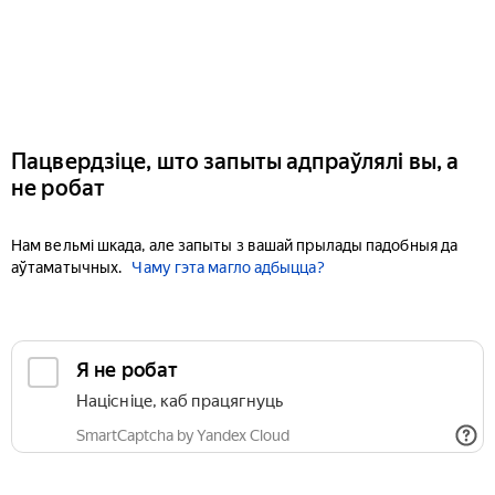
Пацвердзіце, што запыты адпраўлялі вы, а
не робат
Нам вельмі шкада, але запыты з вашай прылады падобныя да
аўтаматычных.
Чаму гэта магло адбыцца?
Я не робат
Націсніце, каб працягнуць
SmartCaptcha by Yandex Cloud