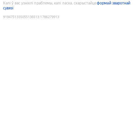
Калі ў вас узніклі праблемы, калі ласка, скарыстайце
формай зваротнай
сувязі
9194751335055136513
:
1786279913