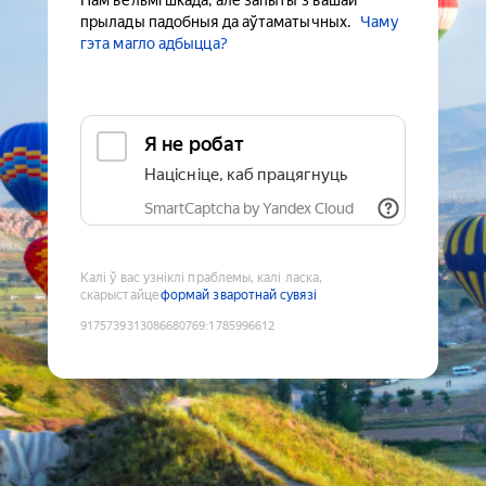
Нам вельмі шкада, але запыты з вашай
прылады падобныя да аўтаматычных.
Чаму
гэта магло адбыцца?
Я не робат
Націсніце, каб працягнуць
SmartCaptcha by Yandex Cloud
Калі ў вас узніклі праблемы, калі ласка,
скарыстайце
формай зваротнай сувязі
9175739313086680769
:
1785996612