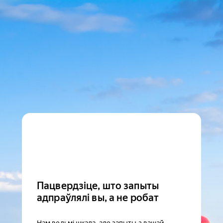
Пацвердзіце, што запыты
адпраўлялі вы, а не робат