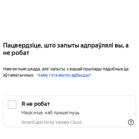
Пацвердзіце, што запыты адпраўлялі вы, а
не робат
Нам вельмі шкада, але запыты з вашай прылады падобныя да
аўтаматычных.
Чаму гэта магло адбыцца?
Я не робат
Націсніце, каб працягнуць
SmartCaptcha by Yandex Cloud