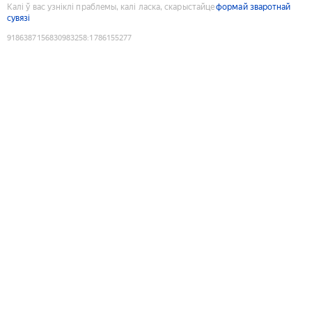
Калі ў вас узніклі праблемы, калі ласка, скарыстайце
формай зваротнай
сувязі
9186387156830983258
:
1786155277