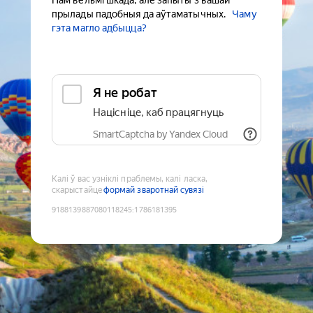
Нам вельмі шкада, але запыты з вашай
прылады падобныя да аўтаматычных.
Чаму
гэта магло адбыцца?
Я не робат
Націсніце, каб працягнуць
SmartCaptcha by Yandex Cloud
Калі ў вас узніклі праблемы, калі ласка,
скарыстайце
формай зваротнай сувязі
9188139887080118245
:
1786181395