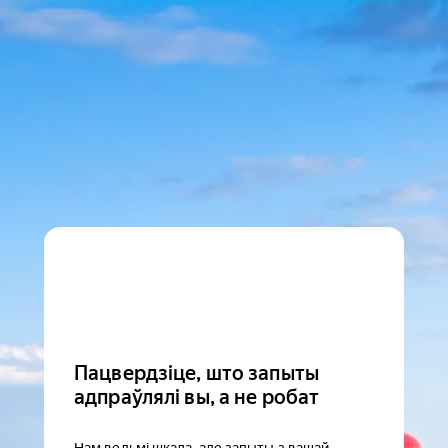
Пацвердзіце, што запыты
адпраўлялі вы, а не робат