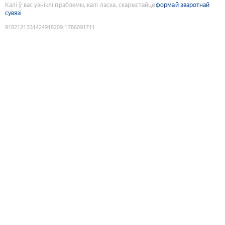
Калі ў вас узніклі праблемы, калі ласка, скарыстайце
формай зваротнай
сувязі
9182121331424918209
:
1786091711