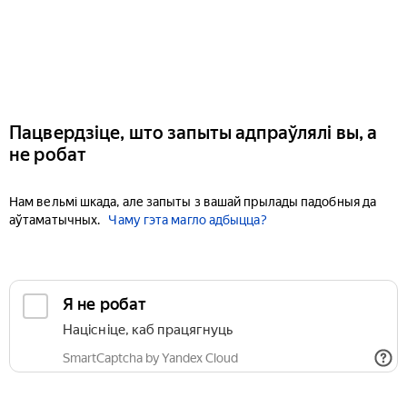
Пацвердзіце, што запыты адпраўлялі вы, а
не робат
Нам вельмі шкада, але запыты з вашай прылады падобныя да
аўтаматычных.
Чаму гэта магло адбыцца?
Я не робат
Націсніце, каб працягнуць
SmartCaptcha by Yandex Cloud