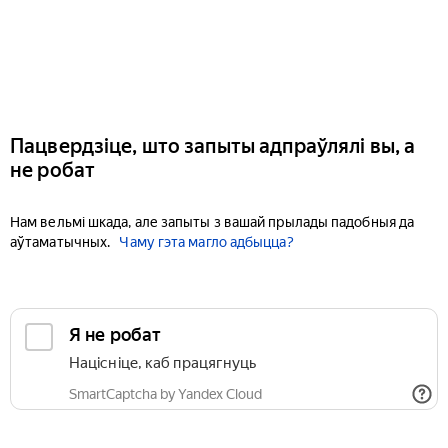
Пацвердзіце, што запыты адпраўлялі вы, а
не робат
Нам вельмі шкада, але запыты з вашай прылады падобныя да
аўтаматычных.
Чаму гэта магло адбыцца?
Я не робат
Націсніце, каб працягнуць
SmartCaptcha by Yandex Cloud