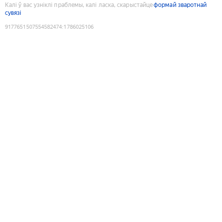
Калі ў вас узніклі праблемы, калі ласка, скарыстайце
формай зваротнай
сувязі
9177651507554582474
:
1786025106