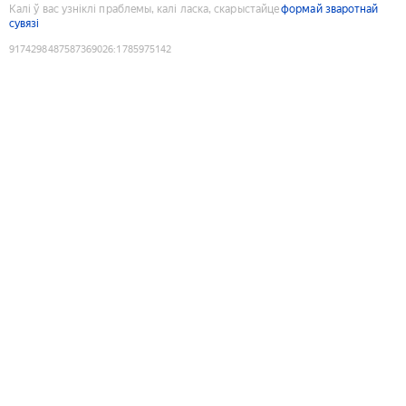
Калі ў вас узніклі праблемы, калі ласка, скарыстайце
формай зваротнай
сувязі
9174298487587369026
:
1785975142