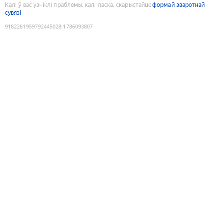
Калі ў вас узніклі праблемы, калі ласка, скарыстайце
формай зваротнай
сувязі
9182261959792445028
:
1786093807