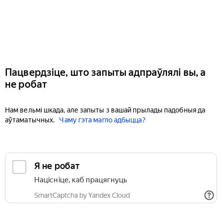
Пацвердзіце, што запыты адпраўлялі вы, а
не робат
Нам вельмі шкада, але запыты з вашай прылады падобныя да
аўтаматычных.
Чаму гэта магло адбыцца?
Я не робат
Націсніце, каб працягнуць
SmartCaptcha by Yandex Cloud