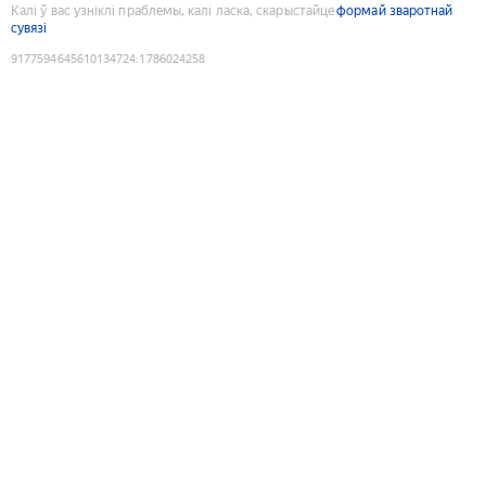
Калі ў вас узніклі праблемы, калі ласка, скарыстайце
формай зваротнай
сувязі
9177594645610134724
:
1786024258