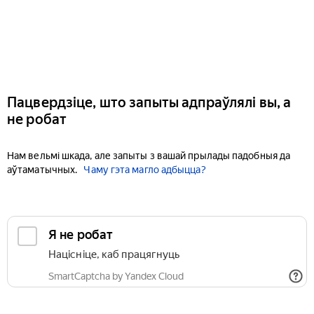
Пацвердзіце, што запыты адпраўлялі вы, а
не робат
Нам вельмі шкада, але запыты з вашай прылады падобныя да
аўтаматычных.
Чаму гэта магло адбыцца?
Я не робат
Націсніце, каб працягнуць
SmartCaptcha by Yandex Cloud