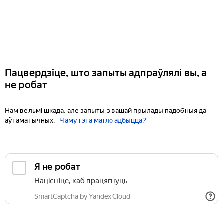
Пацвердзіце, што запыты адпраўлялі вы, а
не робат
Нам вельмі шкада, але запыты з вашай прылады падобныя да
аўтаматычных.
Чаму гэта магло адбыцца?
Я не робат
Націсніце, каб працягнуць
SmartCaptcha by Yandex Cloud