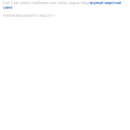
Калі ў вас узніклі праблемы, калі ласка, скарыстайце
формай зваротнай
сувязі
9190939386023006070
:
1786223111