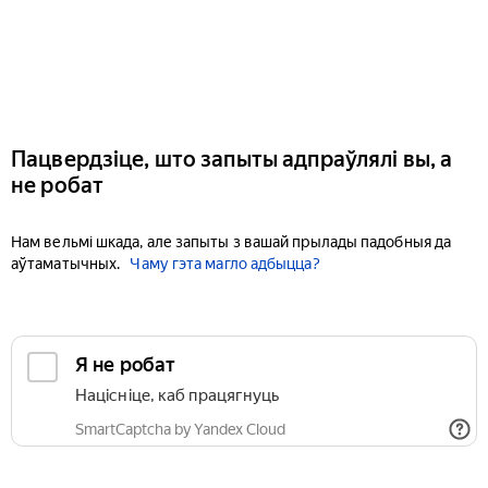
Пацвердзіце, што запыты адпраўлялі вы, а
не робат
Нам вельмі шкада, але запыты з вашай прылады падобныя да
аўтаматычных.
Чаму гэта магло адбыцца?
Я не робат
Націсніце, каб працягнуць
SmartCaptcha by Yandex Cloud