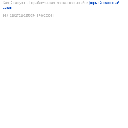
Калі ў вас узніклі праблемы, калі ласка, скарыстайце
формай зваротнай
сувязі
9191629278298256354
:
1786233391