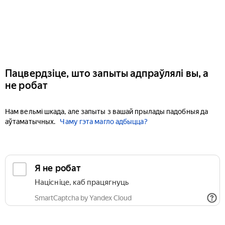
Пацвердзіце, што запыты адпраўлялі вы, а
не робат
Нам вельмі шкада, але запыты з вашай прылады падобныя да
аўтаматычных.
Чаму гэта магло адбыцца?
Я не робат
Націсніце, каб працягнуць
SmartCaptcha by Yandex Cloud