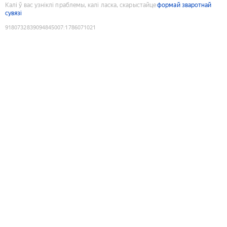
Калі ў вас узніклі праблемы, калі ласка, скарыстайце
формай зваротнай
сувязі
9180732839094845007
:
1786071021