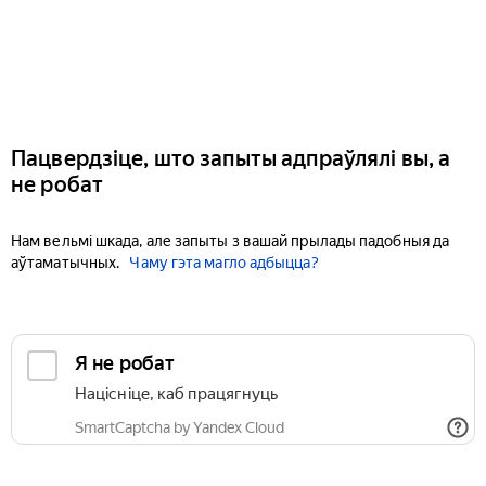
Пацвердзіце, што запыты адпраўлялі вы, а
не робат
Нам вельмі шкада, але запыты з вашай прылады падобныя да
аўтаматычных.
Чаму гэта магло адбыцца?
Я не робат
Націсніце, каб працягнуць
SmartCaptcha by Yandex Cloud