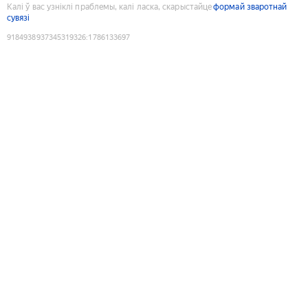
Калі ў вас узніклі праблемы, калі ласка, скарыстайце
формай зваротнай
сувязі
9184938937345319326
:
1786133697