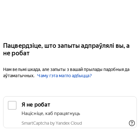
Пацвердзіце, што запыты адпраўлялі вы, а
не робат
Нам вельмі шкада, але запыты з вашай прылады падобныя да
аўтаматычных.
Чаму гэта магло адбыцца?
Я не робат
Націсніце, каб працягнуць
SmartCaptcha by Yandex Cloud