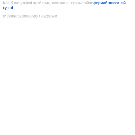
Калі ў вас узніклі праблемы, калі ласка, скарыстайце
формай зваротнай
сувязі
9189989732380875590
:
1786208960