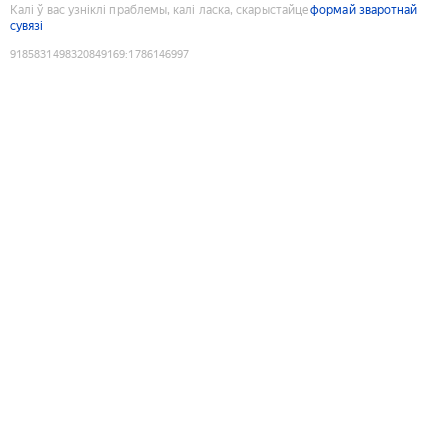
Калі ў вас узніклі праблемы, калі ласка, скарыстайце
формай зваротнай
сувязі
9185831498320849169
:
1786146997