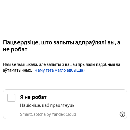
Пацвердзіце, што запыты адпраўлялі вы, а
не робат
Нам вельмі шкада, але запыты з вашай прылады падобныя да
аўтаматычных.
Чаму гэта магло адбыцца?
Я не робат
Націсніце, каб працягнуць
SmartCaptcha by Yandex Cloud