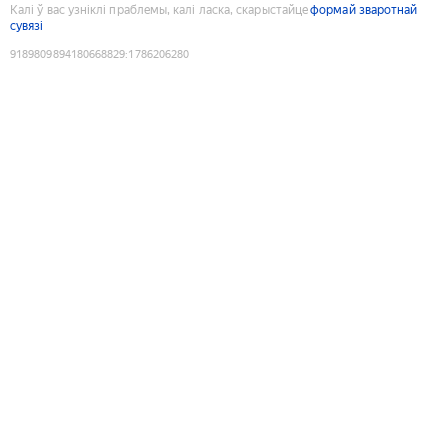
Калі ў вас узніклі праблемы, калі ласка, скарыстайце
формай зваротнай
сувязі
9189809894180668829
:
1786206280