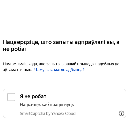
Пацвердзіце, што запыты адпраўлялі вы, а
не робат
Нам вельмі шкада, але запыты з вашай прылады падобныя да
аўтаматычных.
Чаму гэта магло адбыцца?
Я не робат
Націсніце, каб працягнуць
SmartCaptcha by Yandex Cloud