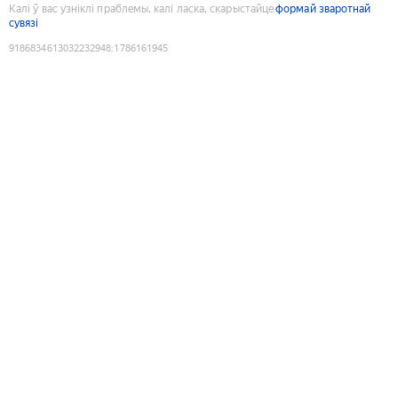
Калі ў вас узніклі праблемы, калі ласка, скарыстайце
формай зваротнай
сувязі
9186834613032232948
:
1786161945