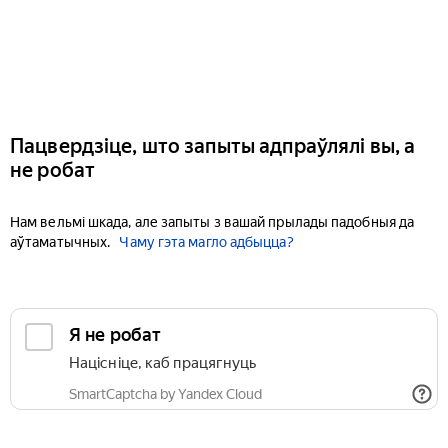
Пацвердзіце, што запыты адпраўлялі вы, а
не робат
Нам вельмі шкада, але запыты з вашай прылады падобныя да
аўтаматычных.
Чаму гэта магло адбыцца?
Я не робат
Націсніце, каб працягнуць
SmartCaptcha by Yandex Cloud