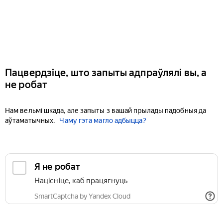
Пацвердзіце, што запыты адпраўлялі вы, а
не робат
Нам вельмі шкада, але запыты з вашай прылады падобныя да
аўтаматычных.
Чаму гэта магло адбыцца?
Я не робат
Націсніце, каб працягнуць
SmartCaptcha by Yandex Cloud