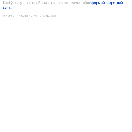
Калі ў вас узніклі праблемы, калі ласка, скарыстайце
формай зваротнай
сувязі
9198968951871026029
:
1786342760