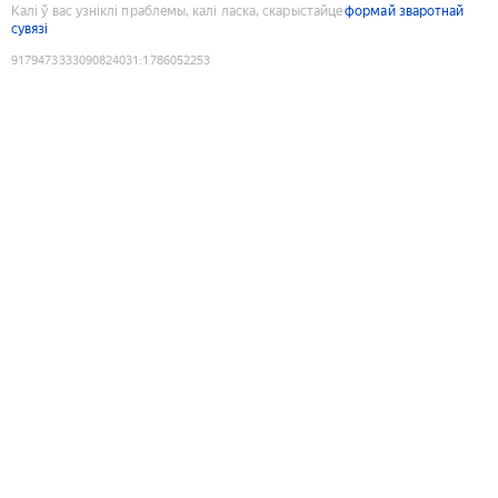
Калі ў вас узніклі праблемы, калі ласка, скарыстайце
формай зваротнай
сувязі
9179473333090824031
:
1786052253