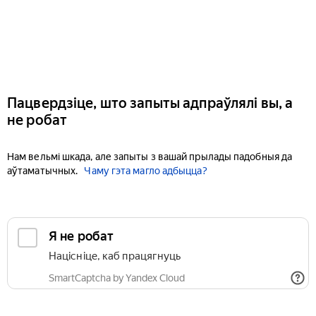
Пацвердзіце, што запыты адпраўлялі вы, а
не робат
Нам вельмі шкада, але запыты з вашай прылады падобныя да
аўтаматычных.
Чаму гэта магло адбыцца?
Я не робат
Націсніце, каб працягнуць
SmartCaptcha by Yandex Cloud