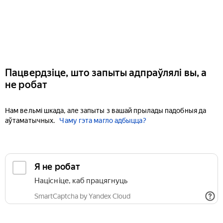
Пацвердзіце, што запыты адпраўлялі вы, а
не робат
Нам вельмі шкада, але запыты з вашай прылады падобныя да
аўтаматычных.
Чаму гэта магло адбыцца?
Я не робат
Націсніце, каб працягнуць
SmartCaptcha by Yandex Cloud