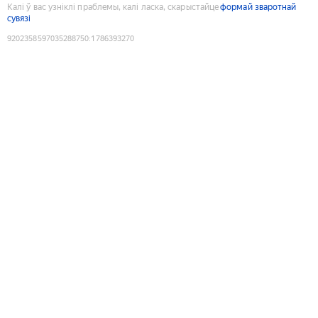
Калі ў вас узніклі праблемы, калі ласка, скарыстайце
формай зваротнай
сувязі
9202358597035288750
:
1786393270