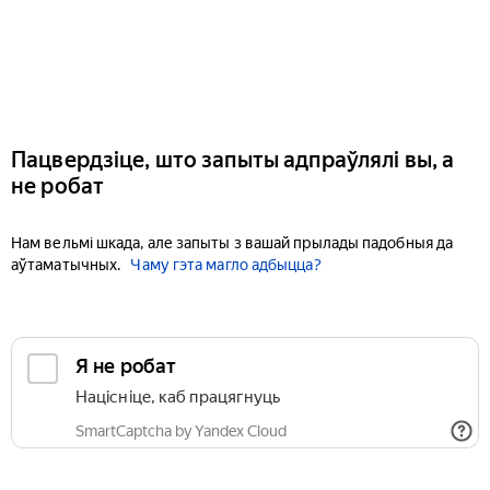
Пацвердзіце, што запыты адпраўлялі вы, а
не робат
Нам вельмі шкада, але запыты з вашай прылады падобныя да
аўтаматычных.
Чаму гэта магло адбыцца?
Я не робат
Націсніце, каб працягнуць
SmartCaptcha by Yandex Cloud