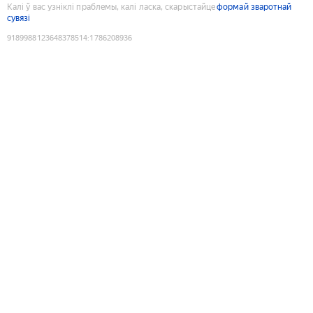
Калі ў вас узніклі праблемы, калі ласка, скарыстайце
формай зваротнай
сувязі
9189988123648378514
:
1786208936