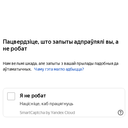
Пацвердзіце, што запыты адпраўлялі вы, а
не робат
Нам вельмі шкада, але запыты з вашай прылады падобныя да
аўтаматычных.
Чаму гэта магло адбыцца?
Я не робат
Націсніце, каб працягнуць
SmartCaptcha by Yandex Cloud