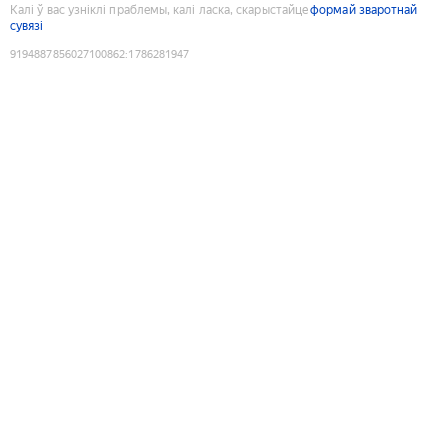
Калі ў вас узніклі праблемы, калі ласка, скарыстайце
формай зваротнай
сувязі
9194887856027100862
:
1786281947