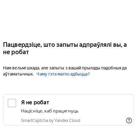
Пацвердзіце, што запыты адпраўлялі вы, а
не робат
Нам вельмі шкада, але запыты з вашай прылады падобныя да
аўтаматычных.
Чаму гэта магло адбыцца?
Я не робат
Націсніце, каб працягнуць
SmartCaptcha by Yandex Cloud