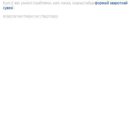
Калі ў вас узніклі праблемы, калі ласка, скарыстайце
формай зваротнай
сувязі
9190318144170654118
:
1786213853